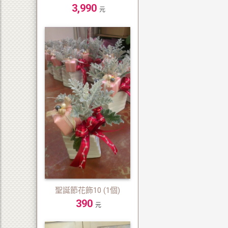
3,990
元
聖誕節花飾10 (1個)
390
元