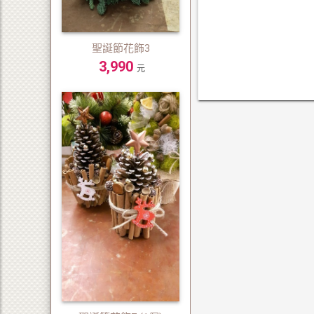
聖誕節花飾3
3,990
元