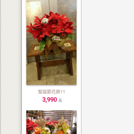
聖誕節花飾11
3,990
元