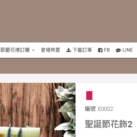
節慶花禮訂購
會場佈置
下載訂單
FB
LINE
編號: E0002
聖誕節花飾2