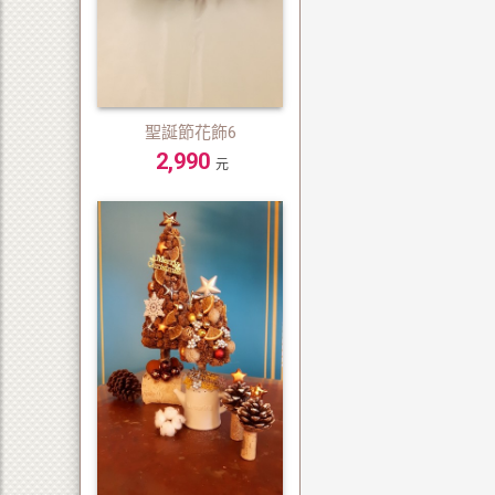
聖誕節花飾6
2,990
元