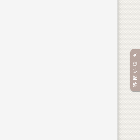
瀏
覽
記
錄