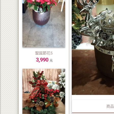
聖誕節花5
3,990
元
商品