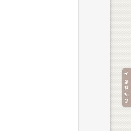
瀏
覽
記
錄