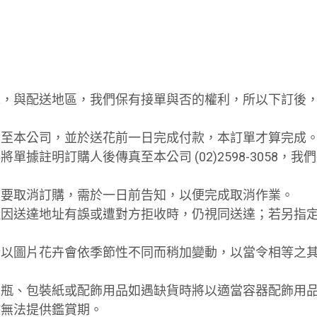
要求，與配送地區，我們保有接單與否的權利，所以下訂後
傳真至本公司，並於送花前一日完成付款，本訂單才算完成
單據註明訂購人後傳真至本公司 (02)2598-3058，
，若要取消訂購，需於一日前告知，以便完成取消作業。
，但因送達地址有誤或遭對方拒收時，仍視同送達；若另指定
，所以圖片花卉會依季節性不同而稍加變動，以當令相等之
、花瓶、包裝紙或配飾用品如遇缺貨時將以適當容器配飾用
，故無法提供鑑賞期。