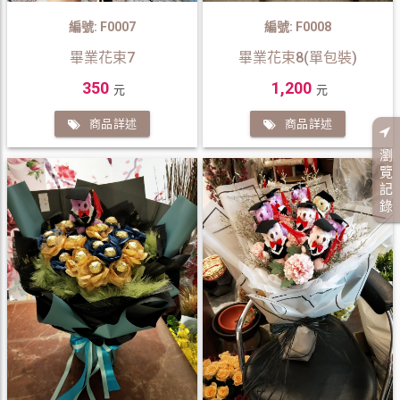
編號: F0007
編號: F0008
畢業花束7
畢業花束8(單包裝)
350
1,200
元
元
商品詳述
商品詳述
瀏
覽
記
錄