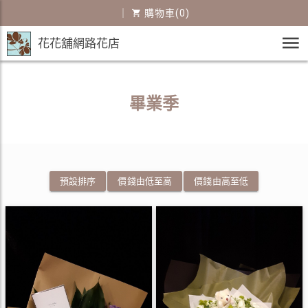
｜
購物車(0)
花花舖網路花店
畢業季
預設排序
價錢由低至高
價錢由高至低