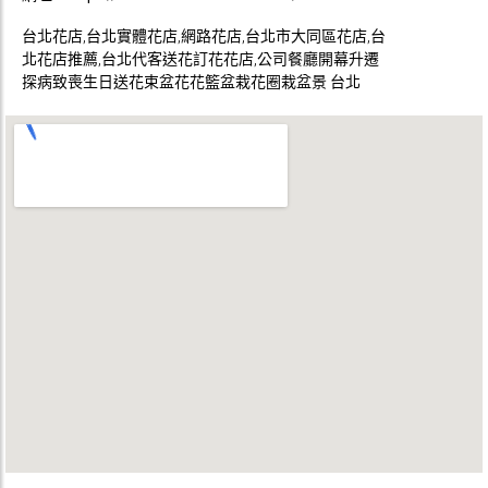
台北花店,台北實體花店,網路花店,台北市大同區花店,台
北花店推薦,台北代客送花訂花花店,公司餐廳開幕升遷
探病致喪生日送花束盆花花籃盆栽花圈栽盆景 台北