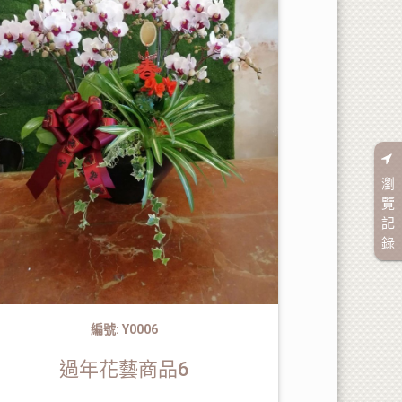
瀏
覽
記
錄
編號: Y0006
過年花藝商品6