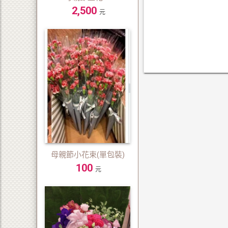
2,500
元
母親節小花束(單包裝)
100
元