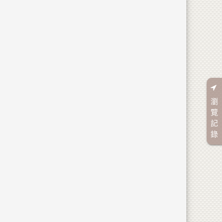
瀏
覽
記
錄