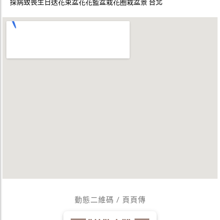
探病致喪生日送花束盆花花籃盆栽花圈栽盆景 台北
動態二維碼 / 頁頁傳