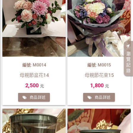
瀏
覽
記
編號: M0014
編號: M0015
錄
母親節盆花14
母親節花束15
2,500
1,800
元
元
商品詳述
商品詳述